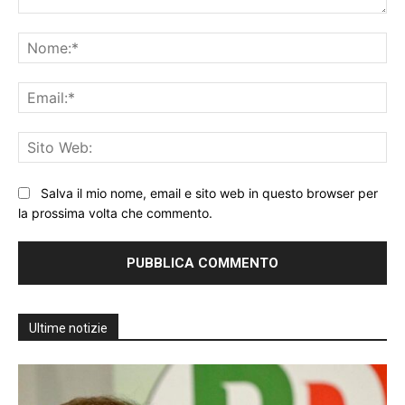
Commento:
No
Ema
Sit
We
Salva il mio nome, email e sito web in questo browser per
la prossima volta che commento.
Ultime notizie