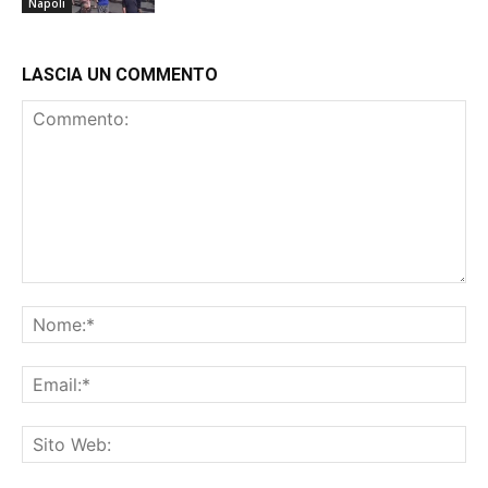
Napoli
LASCIA UN COMMENTO
Commento:
No
Ema
Sit
We