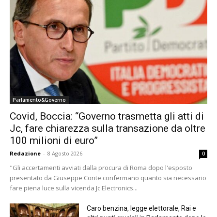
Parlamento&Governo
Covid, Boccia: “Governo trasmetta gli atti di
Jc, fare chiarezza sulla transazione da oltre
100 milioni di euro”
Redazione
-
8 Agosto 2026
0
"Gli accertamenti avviati dalla procura di Roma dopo l'esposto
presentato da Giuseppe Conte confermano quanto sia necessario
fare piena luce sulla vicenda Jc Electronics...
Caro benzina, legge elettorale, Rai e