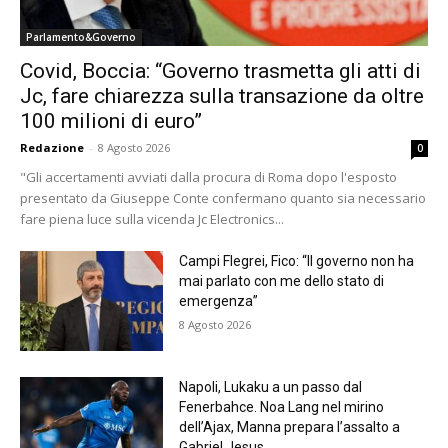
Parlamento&Governo
Covid, Boccia: “Governo trasmetta gli atti di
Jc, fare chiarezza sulla transazione da oltre
100 milioni di euro”
Redazione
-
8 Agosto 2026
0
"Gli accertamenti avviati dalla procura di Roma dopo l'esposto
presentato da Giuseppe Conte confermano quanto sia necessario
fare piena luce sulla vicenda Jc Electronics...
Campi Flegrei, Fico: “Il governo non ha
mai parlato con me dello stato di
emergenza”
8 Agosto 2026
Napoli, Lukaku a un passo dal
Fenerbahce. Noa Lang nel mirino
dell’Ajax, Manna prepara l’assalto a
Gabriel Jesus