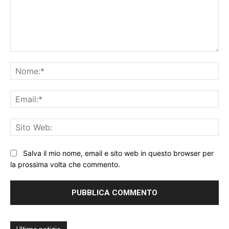
Commento:
No
Ema
Sit
We
Salva il mio nome, email e sito web in questo browser per
la prossima volta che commento.