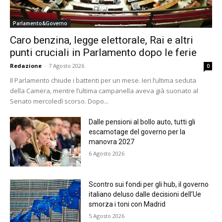
Parlamento&Governo
Caro benzina, legge elettorale, Rai e altri
punti cruciali in Parlamento dopo le ferie
Redazione
-
7 Agosto 2026
0
Il Parlamento chiude i battenti per un mese. Ieri l’ultima seduta
della Camera, mentre l’ultima campanella aveva già suonato al
Senato mercoledì scorso. Dopo...
Dalle pensioni al bollo auto, tutti gli
escamotage del governo per la
manovra 2027
6 Agosto 2026
Scontro sui fondi per gli hub, il governo
italiano deluso dalle decisioni dell’Ue
smorza i toni con Madrid
5 Agosto 2026