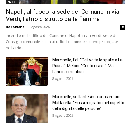
Napoli
Napoli, al fuoco la sede del Comune in via
Verdi, l’atrio distrutto dalle fiamme
Redazione
-
8 Agosto 2026
0
Incendio nell'edificio del Comune di Napoli in via Verdi, sede del
Consiglio comunale e di altri uffici. Le fiamme si sono propagate
nell'atrio al...
Marcinelle, FdI: “Cgil volta le spalle a La
Russa”. Meloni: “Gesto grave”. Ma
Landini smentisce
8 Agosto 2026
Marcinelle, settantesimo anniversario.
Mattarella: “Flussi migratori nel rispetto
della dignità delle persone”
8 Agosto 2026