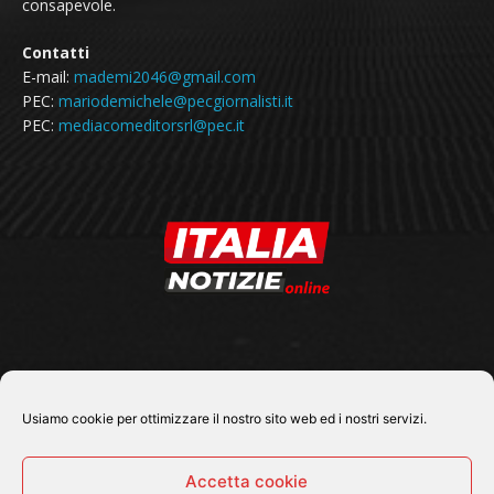
consapevole.
Contatti
E-mail:
mademi2046@gmail.com
PEC:
mariodemichele@pecgiornalisti.it
PEC:
mediacomeditorsrl@pec.it
SEGUICI SU
Usiamo cookie per ottimizzare il nostro sito web ed i nostri servizi.
Accetta cookie