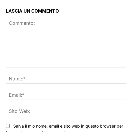
LASCIA UN COMMENTO
Commento:
No
Ema
Sit
We
Salva il mio nome, email e sito web in questo browser per