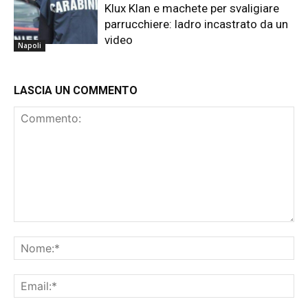
Klux Klan e machete per svaligiare
parrucchiere: ladro incastrato da un
video
Napoli
LASCIA UN COMMENTO
Commento:
No
Ema