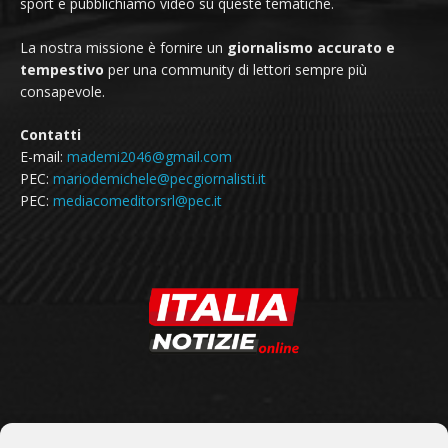
sport e pubblichiamo video su queste tematiche.
La nostra missione è fornire un
giornalismo accurato e
tempestivo
per una community di lettori sempre più
consapevole.
Contatti
E-mail:
mademi2046@gmail.com
PEC:
mariodemichele@pecgiornalisti.it
PEC:
mediacomeditorsrl@pec.it
SEGUICI SU