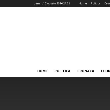
venerdì 7 Agosto 2026 21:31
Home
Politica
Cro
HOME
POLITICA
CRONACA
ECO