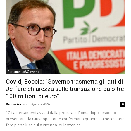
Parlamento&Governo
Covid, Boccia: “Governo trasmetta gli atti di
Jc, fare chiarezza sulla transazione da oltre
100 milioni di euro”
Redazione
-
8 Agosto 2026
0
"Gli accertamenti avviati dalla procura di Roma dopo l'esposto
presentato da Giuseppe Conte confermano quanto sia necessario
fare piena luce sulla vicenda Jc Electronics...