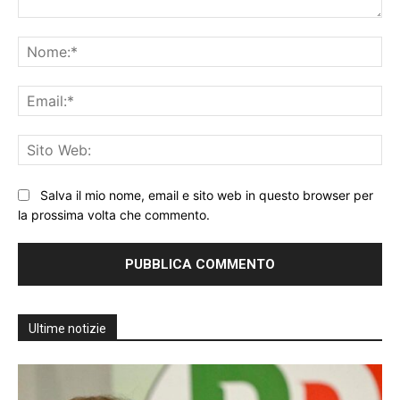
Commento:
No
Ema
Sit
We
Salva il mio nome, email e sito web in questo browser per
la prossima volta che commento.
Ultime notizie