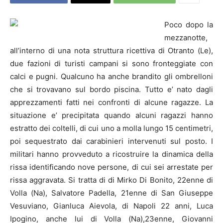
Poco dopo la
mezzanotte,
all’interno di una nota struttura ricettiva di Otranto (Le),
due fazioni di turisti campani si sono fronteggiate con
calci e pugni. Qualcuno ha anche brandito gli ombrelloni
che si trovavano sul bordo piscina. Tutto e’ nato dagli
apprezzamenti fatti nei confronti di alcune ragazze. La
situazione e’ precipitata quando alcuni ragazzi hanno
estratto dei coltelli, di cui uno a molla lungo 15 centimetri,
poi sequestrato dai carabinieri intervenuti sul posto.
I
militari hanno provveduto a ricostruire la dinamica della
rissa identificando nove persone, di cui sei arrestate per
rissa aggravata. Si tratta di di Mirko Di Bonito, 22enne di
Volla (Na), Salvatore Padella, 21enne di San Giuseppe
Vesuviano, Gianluca Aievola, di
Napoli
22 anni, Luca
Ipogino, anche lui di Volla (Na),23enne, Giovanni