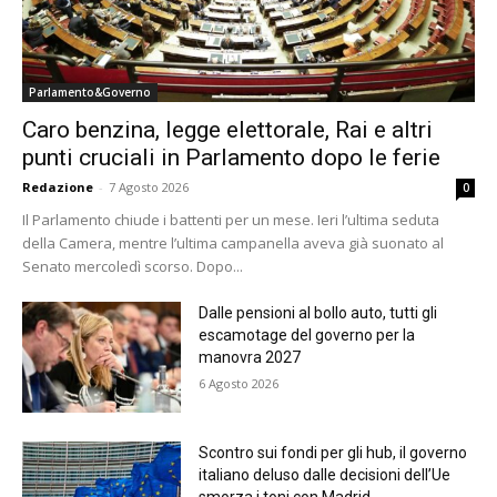
Parlamento&Governo
Caro benzina, legge elettorale, Rai e altri
punti cruciali in Parlamento dopo le ferie
Redazione
-
7 Agosto 2026
0
Il Parlamento chiude i battenti per un mese. Ieri l’ultima seduta
della Camera, mentre l’ultima campanella aveva già suonato al
Senato mercoledì scorso. Dopo...
Dalle pensioni al bollo auto, tutti gli
escamotage del governo per la
manovra 2027
6 Agosto 2026
Scontro sui fondi per gli hub, il governo
italiano deluso dalle decisioni dell’Ue