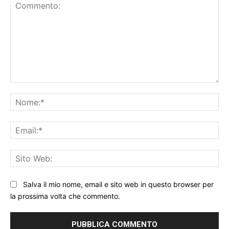
Commento:
No
Ema
Sit
We
Salva il mio nome, email e sito web in questo browser per
la prossima volta che commento.