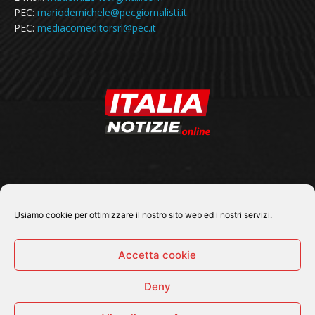
PEC:
mariodemichele@pecgiornalisti.it
PEC:
mediacomeditorsrl@pec.it
SEGUICI SU
Usiamo cookie per ottimizzare il nostro sito web ed i nostri servizi.
Accetta cookie
Deny
© 2026 Tutti i diritti riservati - Italia Notizie .online |
Contatti e Gerenza