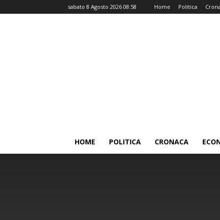
sabato 8 Agosto 2026 08:58
Home
Politica
Cron
HOME
POLITICA
CRONACA
ECO