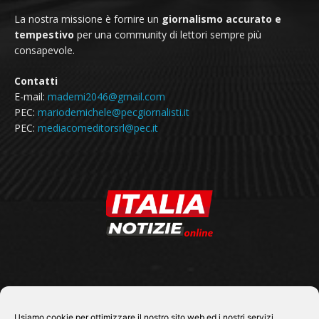
La nostra missione è fornire un
giornalismo accurato e
tempestivo
per una community di lettori sempre più
consapevole.
Contatti
E-mail:
mademi2046@gmail.com
PEC:
mariodemichele@pecgiornalisti.it
PEC:
mediacomeditorsrl@pec.it
SEGUICI SU
Usiamo cookie per ottimizzare il nostro sito web ed i nostri servizi.