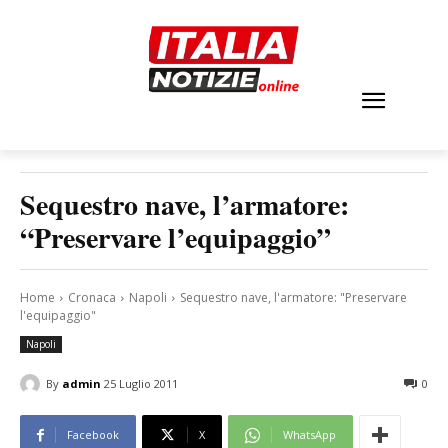
Sequestro nave, l’armatore:
“Preservare l’equipaggio”
Home
Cronaca
Napoli
Sequestro nave, l'armatore: "Preservare
l'equipaggio"
Napoli
By
admin
25 Luglio 2011
0
Facebook
X
WhatsApp