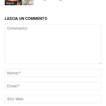
Napoli
LASCIA UN COMMENTO
Commento:
No
Ema
Sit
We