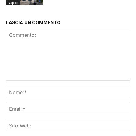
Napoli
LASCIA UN COMMENTO
Commento:
No
Ema
Sit
We