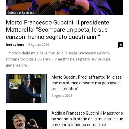
Cultura e Spettacoli
Morto Francesco Guccini, il presidente
Mattarella: “Scompare un poeta, le sue
canzoni hanno segnato questi anni”
Redazione
-
6 Agosto 2026
0
Il mondo della musica, e non solo, piange Francesco Guccini,
scomparso oggi a 86 anni. Il Maestro ha segnato la vita di più
generazioni,...
Morto Guccini, Prodi affranto: “Mi disse
che era stanco di vivere ma pensava al
prossimo libro”
6 Agosto 2026
Addio a Francesco Guccini, il Maestrone
ha segnato la storia della musica: le sue
canzoni lo rendono immortale