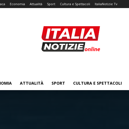
aca
Economia
Attualità
Sport
Cultura e Spettacoli
ItaliaNotizie Tv
NOMIA
ATTUALITÀ
SPORT
CULTURA E SPETTACOLI