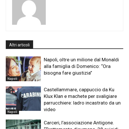
Altri articoli
Napoli, oltre un milione dal Monaldi
alla famiglia di Domenico: “Ora
bisogna fare giustizia”
Napoli
Castellammare, cappuccio da Ku
Klux Klan e machete per svaligiare
parrucchiere: ladro incastrato da un
video
Napoli
Carceri, l’associazione Antigone.