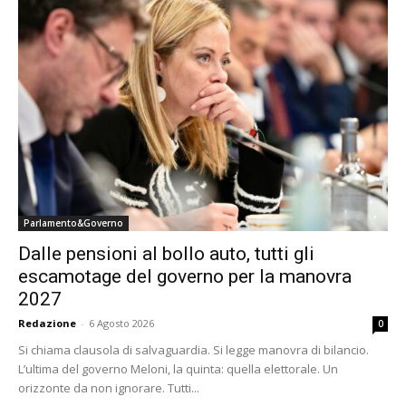
Parlamento&Governo
Dalle pensioni al bollo auto, tutti gli
escamotage del governo per la manovra
2027
Redazione
-
6 Agosto 2026
0
Si chiama clausola di salvaguardia. Si legge manovra di bilancio.
L’ultima del governo Meloni, la quinta: quella elettorale. Un
orizzonte da non ignorare. Tutti...