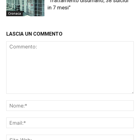
“Trattamento disumano, 38 suicidi
in 7 mesi”
Cronaca
LASCIA UN COMMENTO
Commento:
No
Ema
Sit