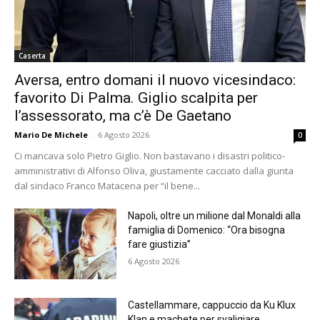
Caserta
Aversa, entro domani il nuovo vicesindaco:
favorito Di Palma. Giglio scalpita per
l’assessorato, ma c’è De Gaetano
Mario De Michele
-
6 Agosto 2026
0
Ci mancava solo Pietro Giglio. Non bastavano i disastri politico-
amministrativi di Alfonso Oliva, giustamente cacciato dalla giunta
dal sindaco Franco Matacena per “il bene...
Napoli, oltre un milione dal Monaldi alla
famiglia di Domenico: “Ora bisogna
fare giustizia”
6 Agosto 2026
Castellammare, cappuccio da Ku Klux
Klan e machete per svaligiare