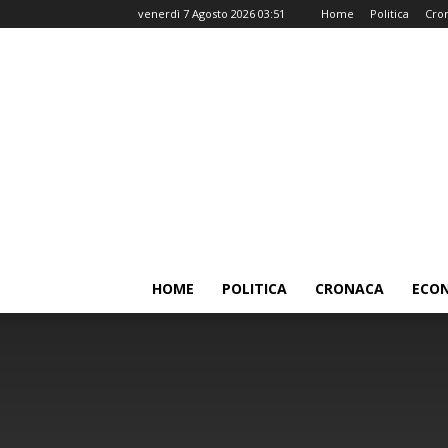
venerdì 7 Agosto 2026 03:51
Home
Politica
Cro
HOME
POLITICA
CRONACA
ECO