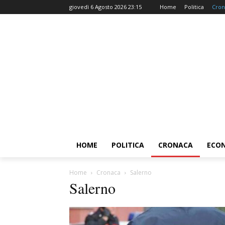
giovedì 6 Agosto 2026 23:15
Home
Politica
Cron
HOME
POLITICA
CRONACA
ECO
Home
Cronaca
Salerno
Salerno