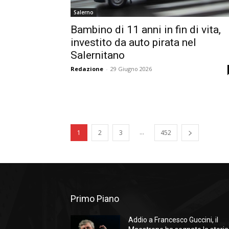
Salerno
Bambino di 11 anni in fin di vita,
investito da auto pirata nel
Salernitano
Redazione
-
29 Giugno 2026
...
1
2
3
452
Primo Piano
Addio a Francesco Guccini, il