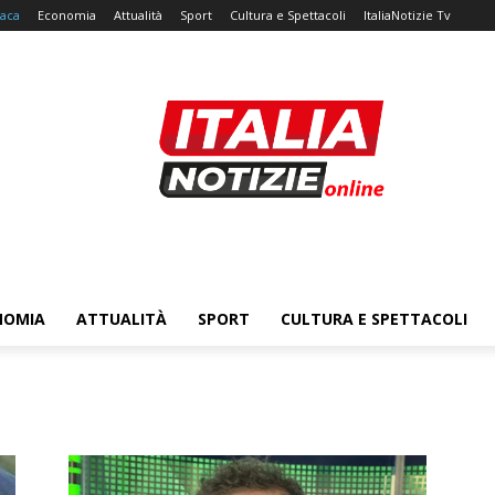
aca
Economia
Attualità
Sport
Cultura e Spettacoli
ItaliaNotizie Tv
NOMIA
ATTUALITÀ
SPORT
CULTURA E SPETTACOLI