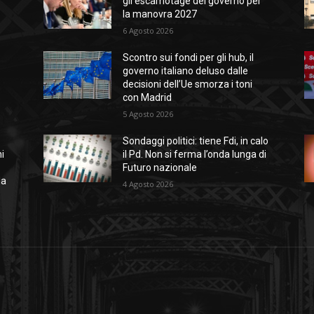
gli escamotage del governo per
la manovra 2027
6 Agosto 2026
Scontro sui fondi per gli hub, il
governo italiano deluso dalle
decisioni dell’Ue smorza i toni
%
con Madrid
5 Agosto 2026
Sondaggi politici: tiene Fdi, in calo
i
il Pd. Non si ferma l’onda lunga di
Futuro nazionale
da
4 Agosto 2026