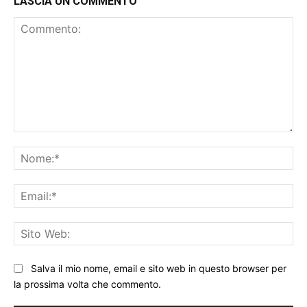
LASCIA UN COMMENTO
Commento:
No
Ema
Sit
We
Salva il mio nome, email e sito web in questo browser per
la prossima volta che commento.