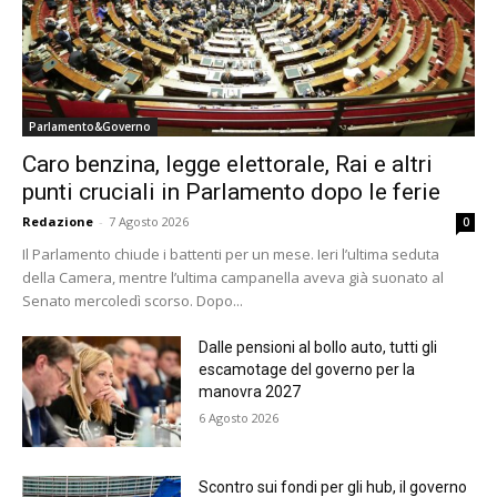
Parlamento&Governo
Caro benzina, legge elettorale, Rai e altri
punti cruciali in Parlamento dopo le ferie
Redazione
-
7 Agosto 2026
0
Il Parlamento chiude i battenti per un mese. Ieri l’ultima seduta
della Camera, mentre l’ultima campanella aveva già suonato al
Senato mercoledì scorso. Dopo...
Dalle pensioni al bollo auto, tutti gli
escamotage del governo per la
manovra 2027
6 Agosto 2026
Scontro sui fondi per gli hub, il governo