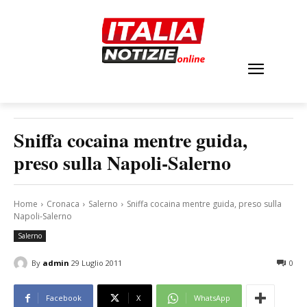
Sniffa cocaina mentre guida,
preso sulla Napoli-Salerno
Home
Cronaca
Salerno
Sniffa cocaina mentre guida, preso sulla
Napoli-Salerno
Salerno
By
admin
29 Luglio 2011
0
Facebook
X
WhatsApp