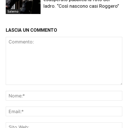
ladro. “Così nascono casi Roggero”
Salerno
LASCIA UN COMMENTO
Commento:
No
Ema
Sit