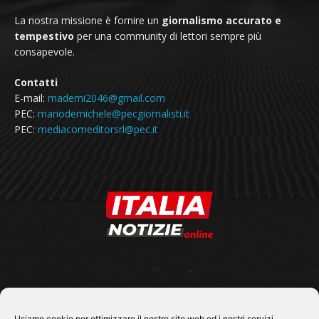
La nostra missione è fornire un
giornalismo accurato e
tempestivo
per una community di lettori sempre più
consapevole.
Contatti
E-mail:
mademi2046@gmail.com
PEC:
mariodemichele@pecgiornalisti.it
PEC:
mediacomeditorsrl@pec.it
SEGUICI SU
Usiamo cookie per ottimizzare il nostro sito web ed i nostri servizi.