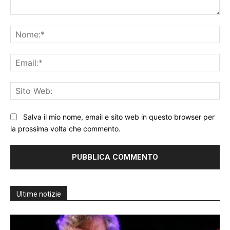
Commento:
No
Ema
Sit
We
Salva il mio nome, email e sito web in questo browser per
la prossima volta che commento.
Ultime notizie