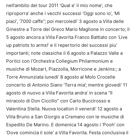
nell’ambito del tour 2011 ‘Qual e’ il mio nome’, che
riproporra’ anche i vecchi successi ‘Oggi sono io’, ‘Mi
piaci’, ‘7000 caffe”; poi mercoledi’ 3 agosto a Villa delle
Ginestre a Torre del Greco Mario Maglione in concerto; il
5 agosto ancora a Villa Favorita Franco Battiato con ‘Live
up patriots to arms!’ e il repertorio dei successi piu’
importanti; note classiche il 6 agosto a Palazzo Valle a
Portici con l’Orchestra Collegium Philarmonium e
musiche di Mozart, Piazzolla, Morricone e Jenkins:; a
Torre Annunziata lunedi’ 8 agosto al Molo Crocelle
concerto di Antonio Siano ‘Terra mia’; mentre giovedi’ 11
agosto di nuovo a Villa Favorita andra’ in scena “Il
miracolo di Don Ciccillo” con Carlo Buccirosso e
Valentina Stella. Nuova location il venerdi’ 12 agosto a
Villa Bruno a San Giorgio a Cremano con le musiche di
Espedito De Marino. E domenica 14 agosto i ‘Pooh’ con
‘Dove comincia il sole’ a Villa Favorita. Festa conclusiva il