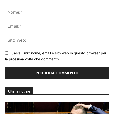
Commento:
No
Ema
Sit
We
Salva il mio nome, email e sito web in questo browser per
la prossima volta che commento.
Ultime notizie