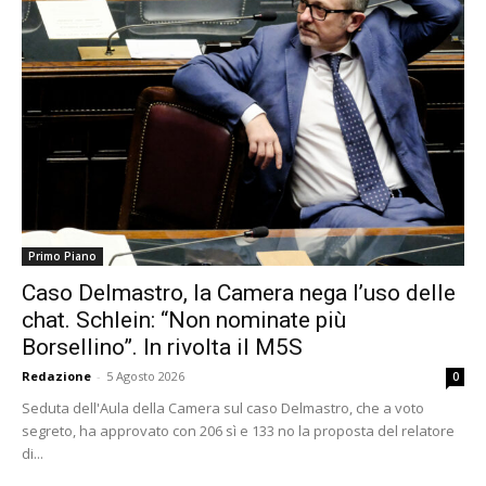
Primo Piano
Caso Delmastro, la Camera nega l’uso delle
chat. Schlein: “Non nominate più
Borsellino”. In rivolta il M5S
Redazione
-
5 Agosto 2026
0
Seduta dell'Aula della Camera sul caso Delmastro, che a voto
segreto, ha approvato con 206 sì e 133 no la proposta del relatore
di...