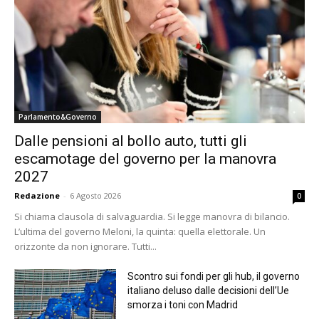
Parlamento&Governo
Dalle pensioni al bollo auto, tutti gli
escamotage del governo per la manovra
2027
Redazione
-
6 Agosto 2026
0
Si chiama clausola di salvaguardia. Si legge manovra di bilancio.
L’ultima del governo Meloni, la quinta: quella elettorale. Un
orizzonte da non ignorare. Tutti...
Scontro sui fondi per gli hub, il governo
italiano deluso dalle decisioni dell’Ue
smorza i toni con Madrid