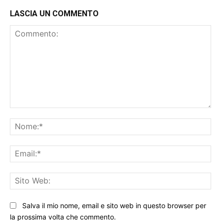
LASCIA UN COMMENTO
Commento:
No
Ema
Sit
We
Salva il mio nome, email e sito web in questo browser per
la prossima volta che commento.