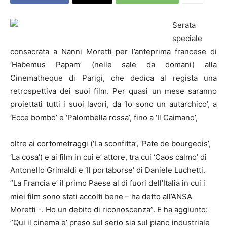
Serata
speciale
consacrata a Nanni Moretti per l’anteprima francese di
‘Habemus Papam’ (nelle sale da domani) alla
Cinematheque di Parigi, che dedica al regista una
retrospettiva dei suoi film. Per quasi un mese saranno
proiettati tutti i suoi lavori, da ‘Io sono un autarchico’, a
‘Ecce bombo’ e ‘Palombella rossa’, fino a ‘Il Caimano’,
oltre ai cortometraggi (‘La sconfitta’, ‘Pate de bourgeois’,
‘La cosa’) e ai film in cui e’ attore, tra cui ‘Caos calmo’ di
Antonello Grimaldi e ‘Il portaborse’ di Daniele Luchetti.
”La Francia e’ il primo Paese al di fuori dell’Italia in cui i
miei film sono stati accolti bene – ha detto all’ANSA
Moretti -. Ho un debito di riconoscenza”. E ha aggiunto:
”Qui il cinema e’ preso sul serio sia sul piano industriale