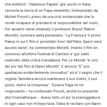
che estetico”. ‘Habemus Papam’, gia’ uscito in Italia,
racconta la storia di un Papa neoeletto, (interpretato da
Michel Piccoli), preso da una crisi esistenziale che lo
rende incapace di prendersi la responsabilita’ del ruolo.
Per aiutarlo viene chiamato il professor Brezzi (Nanni
Moretti), luminare della psicanalisi. ”La Francia e’ il primo
Paese in cui il film e’ proiettato fuori dall’Italia. Spero sara’
accolto bene”, ha commentato Moretti. Intanto il film (in
concorso all’ultimo Festival di Cannes) e’ gia’ stato
osannato dalla critica transalpina. Per Le Monde ”e’ uno
dei piu’ bei film di Nanni Moretti”. E ancora: ”E’ uno
spettacolo evidentemente innovativo” ed e’ il segno che il
regista ”desidera ancora mantenere il suo livello, il suo
posto, dietro la cinepresa”. ”Essere Papa mi ha
ringiovanito – ha confessato Piccoli, anche lui presente
alla Cinematheque -. Avevo letto un po’ la sceneggiatura.
In ogni caso non m’importava: l’idea di recitare con Nanni