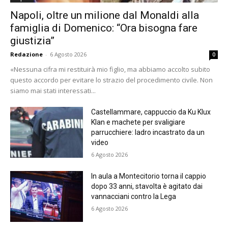
Napoli, oltre un milione dal Monaldi alla
famiglia di Domenico: “Ora bisogna fare
giustizia”
Redazione
-
6 Agosto 2026
0
«Nessuna cifra mi restituirà mio figlio, ma abbiamo accolto subito
questo accordo per evitare lo strazio del procedimento civile. Non
siamo mai stati interessati...
Castellammare, cappuccio da Ku Klux
Klan e machete per svaligiare
parrucchiere: ladro incastrato da un
video
6 Agosto 2026
In aula a Montecitorio torna il cappio
dopo 33 anni, stavolta è agitato dai
vannacciani contro la Lega
6 Agosto 2026