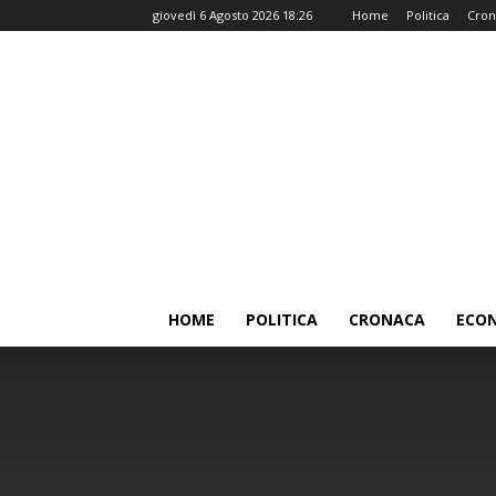
giovedì 6 Agosto 2026 18:26
Home
Politica
Cron
HOME
POLITICA
CRONACA
ECO