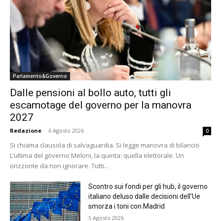
Parlamento&Governo
Dalle pensioni al bollo auto, tutti gli
escamotage del governo per la manovra
2027
Redazione
-
6 Agosto 2026
0
Si chiama clausola di salvaguardia. Si legge manovra di bilancio.
L’ultima del governo Meloni, la quinta: quella elettorale. Un
orizzonte da non ignorare. Tutti...
Scontro sui fondi per gli hub, il governo
italiano deluso dalle decisioni dell’Ue
smorza i toni con Madrid
5 Agosto 2026