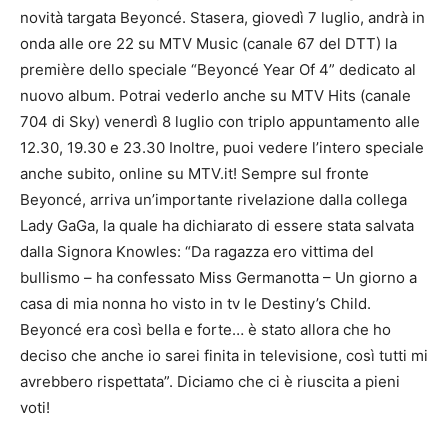
novità targata Beyoncé. Stasera, giovedì 7 luglio, andrà in
onda alle ore 22 su MTV Music (canale 67 del DTT) la
première dello speciale “Beyoncé Year Of 4” dedicato al
nuovo album. Potrai vederlo anche su MTV Hits (canale
704 di Sky) venerdì 8 luglio con triplo appuntamento alle
12.30, 19.30 e 23.30 Inoltre, puoi vedere l’intero speciale
anche subito, online su MTV.it! Sempre sul fronte
Beyoncé, arriva un’importante rivelazione dalla collega
Lady GaGa, la quale ha dichiarato di essere stata salvata
dalla Signora Knowles: “Da ragazza ero vittima del
bullismo – ha confessato Miss Germanotta – Un giorno a
casa di mia nonna ho visto in tv le Destiny’s Child.
Beyoncé era così bella e forte… è stato allora che ho
deciso che anche io sarei finita in televisione, così tutti mi
avrebbero rispettata”. Diciamo che ci è riuscita a pieni
voti!