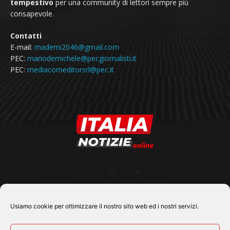
tempestivo
per una community di lettori sempre più
consapevole.
Contatti
E-mail:
mademi2046@gmail.com
PEC:
mariodemichele@pecgiornalisti.it
PEC:
mediacomeditorsrl@pec.it
SEGUICI SU
Usiamo cookie per ottimizzare il nostro sito web ed i nostri servizi.