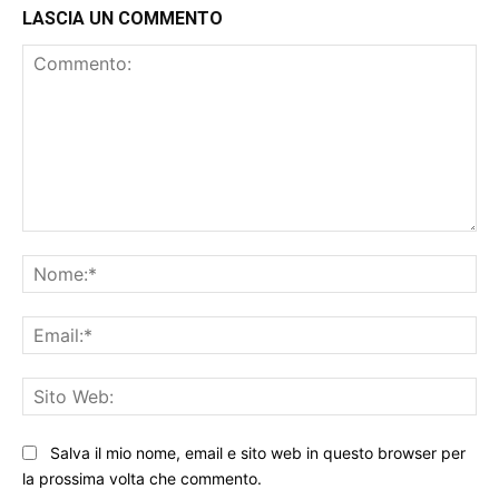
LASCIA UN COMMENTO
Commento:
No
Ema
Sit
We
Salva il mio nome, email e sito web in questo browser per
la prossima volta che commento.