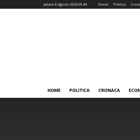
sabato 8 Agosto 2026 09:44
Home
Politica
Cron
HOME
POLITICA
CRONACA
ECO