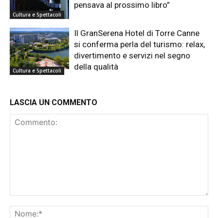
pensava al prossimo libro”
Cultura e Spettacoli
Il GranSerena Hotel di Torre Canne
si conferma perla del turismo: relax,
divertimento e servizi nel segno
della qualità
Cultura e Spettacoli
LASCIA UN COMMENTO
Commento:
No