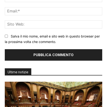
Ema
Sit
We
Salva il mio nome, email e sito web in questo browser per
la prossima volta che commento.
Ultime notizie