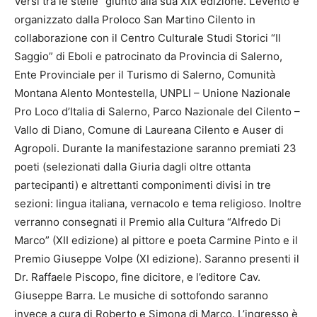
Versi tra le stelle” giunto alla sua XIX edizione. L’evento è
organizzato dalla Proloco San Martino Cilento in
collaborazione con il Centro Culturale Studi Storici “Il
Saggio” di Eboli e patrocinato da Provincia di Salerno,
Ente Provinciale per il Turismo di Salerno, Comunità
Montana Alento Montestella, UNPLI – Unione Nazionale
Pro Loco d’Italia di Salerno, Parco Nazionale del Cilento –
Vallo di Diano, Comune di Laureana Cilento e Auser di
Agropoli. Durante la manifestazione saranno premiati 23
poeti (selezionati dalla Giuria dagli oltre ottanta
partecipanti) e altrettanti componimenti divisi in tre
sezioni: lingua italiana, vernacolo e tema religioso. Inoltre
verranno consegnati il Premio alla Cultura “Alfredo Di
Marco” (XII edizione) al pittore e poeta Carmine Pinto e il
Premio Giuseppe Volpe (XI edizione). Saranno presenti il
Dr. Raffaele Piscopo, fine dicitore, e l’editore Cav.
Giuseppe Barra. Le musiche di sottofondo saranno
invece a cura di Roberto e Simona di Marco. L’ingresso è