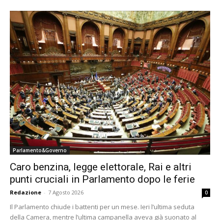
Parlamento&Governo
Caro benzina, legge elettorale, Rai e altri
punti cruciali in Parlamento dopo le ferie
Redazione
-
7 Agosto 2026
0
Il Parlamento chiude i battenti per un mese. Ieri l’ultima seduta
della Camera, mentre l’ultima campanella aveva già suonato al