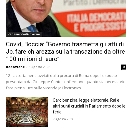
Parlamento&Governo
Covid, Boccia: “Governo trasmetta gli atti di
Jc, fare chiarezza sulla transazione da oltre
100 milioni di euro”
Redazione
-
8 Agosto 2026
0
"Gli accertamenti avviati dalla procura di Roma dopo l'esposto
presentato da Giuseppe Conte confermano quanto sia necessario
fare piena luce sulla vicenda Jc Electronics...
Caro benzina, legge elettorale, Rai e
altri punti cruciali in Parlamento dopo le
ferie
7 Agosto 2026