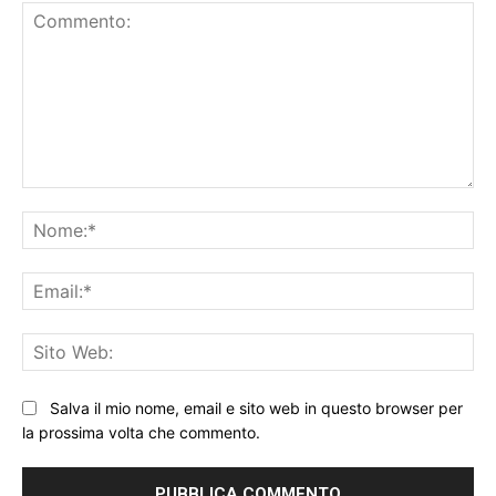
Commento:
No
Ema
Sit
We
Salva il mio nome, email e sito web in questo browser per
la prossima volta che commento.