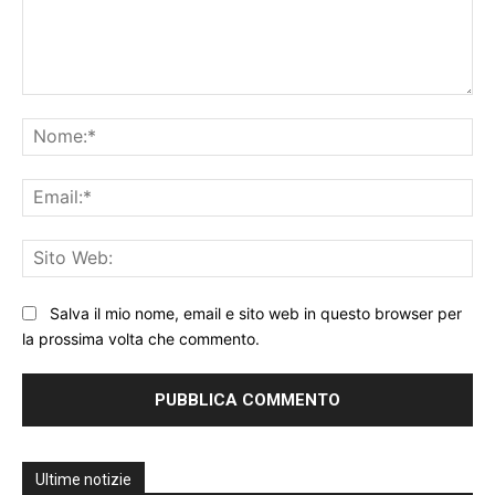
Commento:
No
Ema
Sit
We
Salva il mio nome, email e sito web in questo browser per
la prossima volta che commento.
Ultime notizie