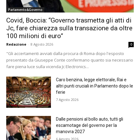
Parlamento&Governo
Covid, Boccia: “Governo trasmetta gli atti di
Jc, fare chiarezza sulla transazione da oltre
100 milioni di euro”
Redazione
-
8 Agosto 2026
0
"Gli accertamenti avviati dalla procura di Roma dopo l'esposto
presentato da Giuseppe Conte confermano quanto sia necessario
fare piena luce sulla vicenda Jc Electronics...
Caro benzina, legge elettorale, Rai e
altri punti cruciali in Parlamento dopo le
ferie
7 Agosto 2026
Dalle pensioni al bollo auto, tutti gli
escamotage del governo per la
manovra 2027
6 Agosto 2026