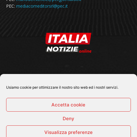
PEC:
mediacomeditorsrl@pec.it
SEGUICI SU
Usiamo cookie per ottimizzare il nostro sito web ed i nostri servizi.
Accetta cookie
Deny
© 2026 Tutti i diritti riservati - Italia Notizie .online |
Contatti e Gerenza
Visualizza preferenze
Home
Politica
Cronaca
Economia
Attualità