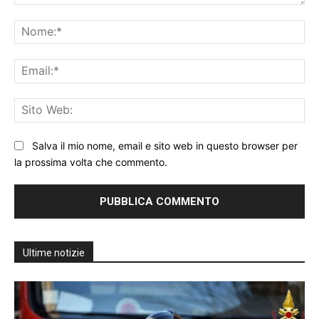
Commento:
No
Ema
Sit
We
Salva il mio nome, email e sito web in questo browser per
la prossima volta che commento.
Ultime notizie