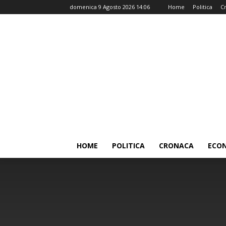
domenica 9 Agosto 2026 14:06
Home
Politica
C
HOME
POLITICA
CRONACA
ECO