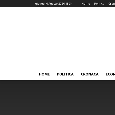
giovedì 6 Agosto 2026 18:34
Home
Politica
Cron
HOME
POLITICA
CRONACA
ECO