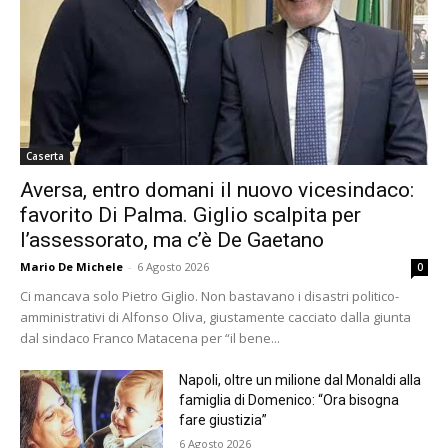
Caserta
Aversa, entro domani il nuovo vicesindaco:
favorito Di Palma. Giglio scalpita per
l’assessorato, ma c’è De Gaetano
Mario De Michele
-
6 Agosto 2026
0
Ci mancava solo Pietro Giglio. Non bastavano i disastri politico-
amministrativi di Alfonso Oliva, giustamente cacciato dalla giunta
dal sindaco Franco Matacena per “il bene...
Napoli, oltre un milione dal Monaldi alla
famiglia di Domenico: “Ora bisogna
fare giustizia”
6 Agosto 2026