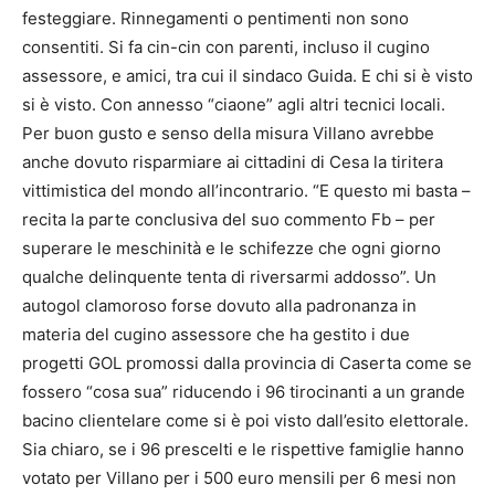
festeggiare. Rinnegamenti o pentimenti non sono
consentiti. Si fa cin-cin con parenti, incluso il cugino
assessore, e amici, tra cui il sindaco Guida. E chi si è visto
si è visto. Con annesso “ciaone” agli altri tecnici locali.
Per buon gusto e senso della misura Villano avrebbe
anche dovuto risparmiare ai cittadini di Cesa la tiritera
vittimistica del mondo all’incontrario. “E questo mi basta –
recita la parte conclusiva del suo commento Fb – per
superare le meschinità e le schifezze che ogni giorno
qualche delinquente tenta di riversarmi addosso”. Un
autogol clamoroso forse dovuto alla padronanza in
materia del cugino assessore che ha gestito i due
progetti GOL promossi dalla provincia di Caserta come se
fossero “cosa sua” riducendo i 96 tirocinanti a un grande
bacino clientelare come si è poi visto dall’esito elettorale.
Sia chiaro, se i 96 prescelti e le rispettive famiglie hanno
votato per Villano per i 500 euro mensili per 6 mesi non