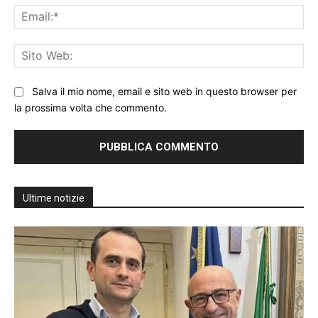
Ema
Sit
We
Salva il mio nome, email e sito web in questo browser per
la prossima volta che commento.
Ultime notizie