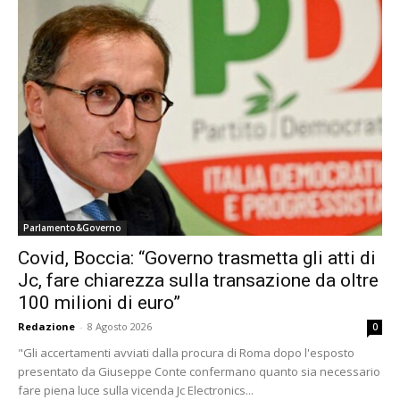
Parlamento&Governo
Covid, Boccia: “Governo trasmetta gli atti di
Jc, fare chiarezza sulla transazione da oltre
100 milioni di euro”
Redazione
-
8 Agosto 2026
0
"Gli accertamenti avviati dalla procura di Roma dopo l'esposto
presentato da Giuseppe Conte confermano quanto sia necessario
fare piena luce sulla vicenda Jc Electronics...