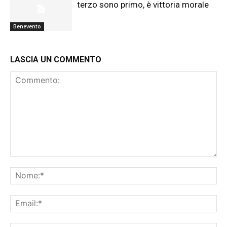
terzo sono primo, è vittoria morale
Benevento
LASCIA UN COMMENTO
Commento:
No
Ema