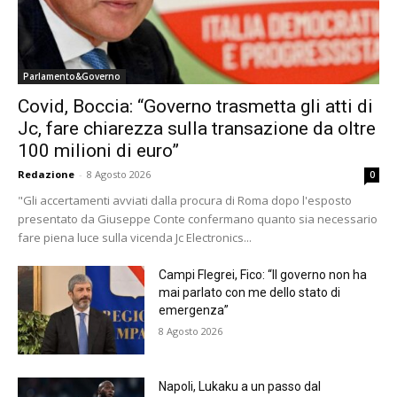
Parlamento&Governo
Covid, Boccia: “Governo trasmetta gli atti di
Jc, fare chiarezza sulla transazione da oltre
100 milioni di euro”
Redazione
-
8 Agosto 2026
0
"Gli accertamenti avviati dalla procura di Roma dopo l'esposto
presentato da Giuseppe Conte confermano quanto sia necessario
fare piena luce sulla vicenda Jc Electronics...
Campi Flegrei, Fico: “Il governo non ha
mai parlato con me dello stato di
emergenza”
8 Agosto 2026
Napoli, Lukaku a un passo dal