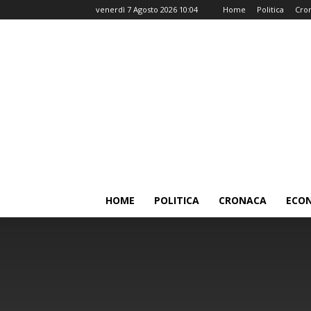
venerdì 7 Agosto 2026 10:04
Home
Politica
Cro
HOME
POLITICA
CRONACA
ECO