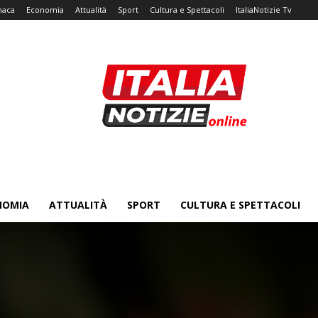
naca
Economia
Attualità
Sport
Cultura e Spettacoli
ItaliaNotizie Tv
NOMIA
ATTUALITÀ
SPORT
CULTURA E SPETTACOLI