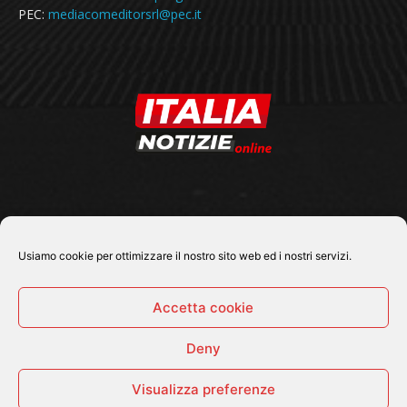
PEC:
mediacomeditorsrl@pec.it
SEGUICI SU
Usiamo cookie per ottimizzare il nostro sito web ed i nostri servizi.
Accetta cookie
Deny
© 2026 Tutti i diritti riservati - Italia Notizie .online |
Contatti e Gerenza
Visualizza preferenze
Home
Politica
Cronaca
Economia
Attualità