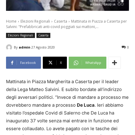
Home
Elezioni Regionali
Caserta
Mattinata in Piazza a Caserta per
Salvini: "Prefabbricati anti-covid poggiati sui mattoni,...
Elezioni Regionali
Caserta
By
admin
27 Agosto 2020
0
Facebook
X
WhatsApp
Mattinata in Piazza Margherita a Caserta per il leader
della Lega Matteo Salvini. E subito bordate all’indirizzo
degli avversari politici. “Invece di mandare a processo me
dovrebbero mandare a processo
De Luca
. Ieri abbiamo
visitato l’ospedale Covid di Salerno che De Luca ha
inaugurato 37 volte senza mai entrare in funzione ed
essere collaudato. Lo avete pagato con le tasche dei