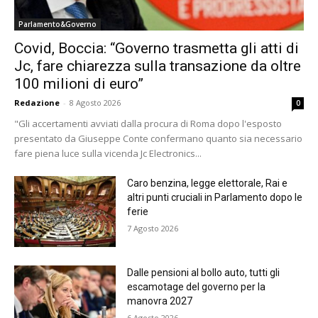
Parlamento&Governo
Covid, Boccia: “Governo trasmetta gli atti di
Jc, fare chiarezza sulla transazione da oltre
100 milioni di euro”
Redazione
-
8 Agosto 2026
0
"Gli accertamenti avviati dalla procura di Roma dopo l'esposto
presentato da Giuseppe Conte confermano quanto sia necessario
fare piena luce sulla vicenda Jc Electronics...
Caro benzina, legge elettorale, Rai e
altri punti cruciali in Parlamento dopo le
ferie
7 Agosto 2026
Dalle pensioni al bollo auto, tutti gli
escamotage del governo per la
manovra 2027
6 Agosto 2026