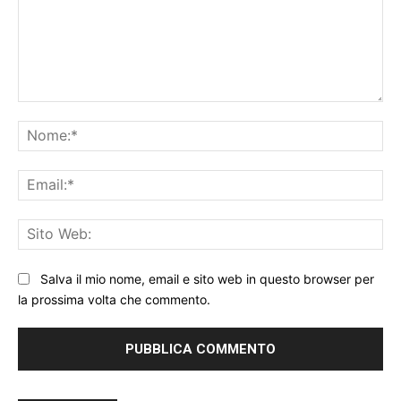
Commento:
No
Ema
Sit
We
Salva il mio nome, email e sito web in questo browser per
la prossima volta che commento.