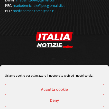
E-mail:
mademi2046@gmail.com
PEC:
mariodemichele@pecgiornalisti.it
PEC:
mediacomeditorsrl@pec.it
SEGUICI SU
Usiamo cookie per ottimizzare il nostro sito web ed i nostri servizi.
Accetta cookie
Deny
© 2026 Tutti i diritti riservati - Italia Notizie .online |
Contatti e Gerenza