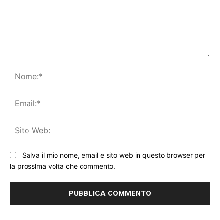
Commento:
No
Ema
Sit
We
Salva il mio nome, email e sito web in questo browser per
la prossima volta che commento.