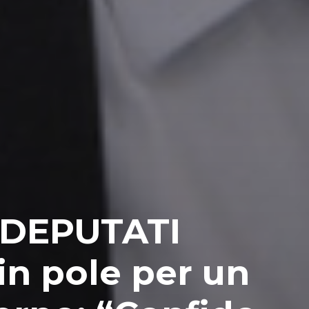
 DEPUTATI
 in pole per un