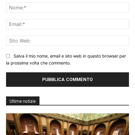
No
Ema
Sit
We
Salva il mio nome, email e sito web in questo browser per
la prossima volta che commento.
Ultime notizie