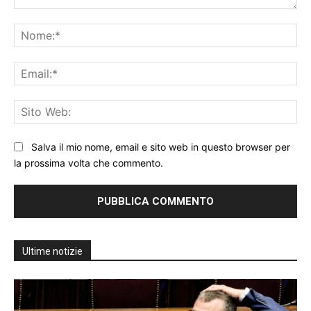
Commento:
No
Ema
Sit
We
Salva il mio nome, email e sito web in questo browser per
la prossima volta che commento.
Ultime notizie