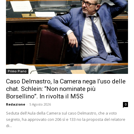
Primo Piano
Caso Delmastro, la Camera nega l’uso delle
chat. Schlein: “Non nominate più
Borsellino”. In rivolta il M5S
Redazione
-
5 Agosto 2026
0
Seduta dell'Aula della Camera sul caso Delmastro, che a voto
segreto, ha approvato con 206 sì e 133 no la proposta del relatore
di...