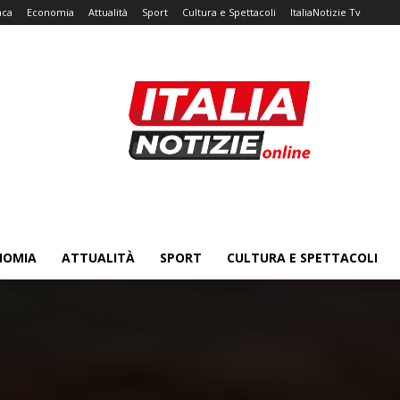
aca
Economia
Attualità
Sport
Cultura e Spettacoli
ItaliaNotizie Tv
NOMIA
ATTUALITÀ
SPORT
CULTURA E SPETTACOLI