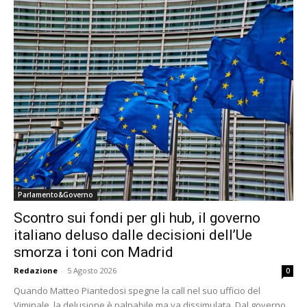
Parlamento&Governo
Scontro sui fondi per gli hub, il governo
italiano deluso dalle decisioni dell’Ue
smorza i toni con Madrid
Redazione
-
5 Agosto 2026
0
Quando Matteo Piantedosi spegne la call nel suo ufficio del
Viminale, la delusione è palpabile ma va dissimulata. Dal governo