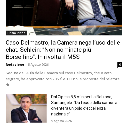
Primo Piano
Caso Delmastro, la Camera nega l’uso delle
chat. Schlein: “Non nominate più
Borsellino”. In rivolta il M5S
Redazione
-
5 Agosto 2026
0
Seduta dell'Aula della Camera sul caso Delmastro, che a voto
segreto, ha approvato con 206 sì e 133 no la proposta del relatore
di...
Dal Cipess 8,5 mln per La Balzana,
Santangelo: “Da feudo della camorra
diventerà un polo d’eccellenza
nazionale”
5 Agosto 2026