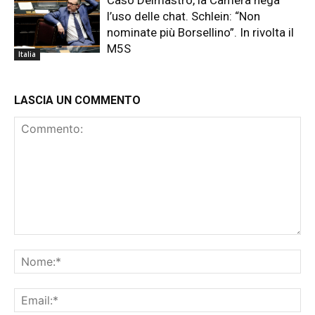
Caso Delmastro, la Camera nega
l’uso delle chat. Schlein: “Non
nominate più Borsellino”. In rivolta il
M5S
Italia
LASCIA UN COMMENTO
Commento:
No
Ema