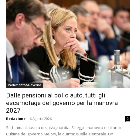
Parlamento&Governo
Dalle pensioni al bollo auto, tutti gli
escamotage del governo per la manovra
2027
Redazione
-
6 Agosto 2026
0
Si chiama clausola di salvaguardia. Si legge manovra di bilancio.
L’ultima del governo Meloni, la quinta: quella elettorale. Un