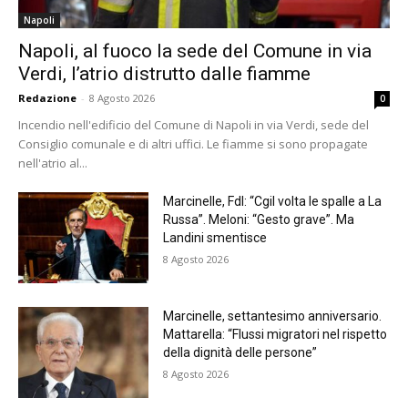
Napoli
Napoli, al fuoco la sede del Comune in via
Verdi, l’atrio distrutto dalle fiamme
Redazione
-
8 Agosto 2026
0
Incendio nell'edificio del Comune di Napoli in via Verdi, sede del
Consiglio comunale e di altri uffici. Le fiamme si sono propagate
nell'atrio al...
Marcinelle, FdI: “Cgil volta le spalle a La
Russa”. Meloni: “Gesto grave”. Ma
Landini smentisce
8 Agosto 2026
Marcinelle, settantesimo anniversario.
Mattarella: “Flussi migratori nel rispetto
della dignità delle persone”
8 Agosto 2026