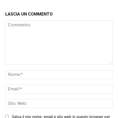
LASCIA UN COMMENTO
Commento:
No
Ema
Sit
We
Salva il mio nome, email e sito web in questo browser per