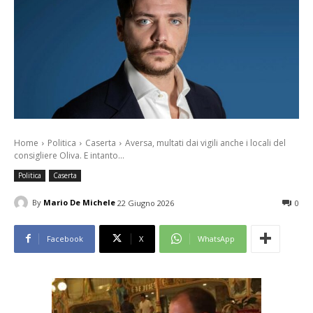
Home
Politica
Caserta
Aversa, multati dai vigili anche i locali del
consigliere Oliva. E intanto...
Politica
Caserta
By
Mario De Michele
22 Giugno 2026
0
Facebook
X
WhatsApp