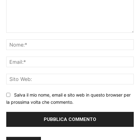
Commento:
No
Ema
Sit
We
Salva il mio nome, email e sito web in questo browser per
la prossima volta che commento.