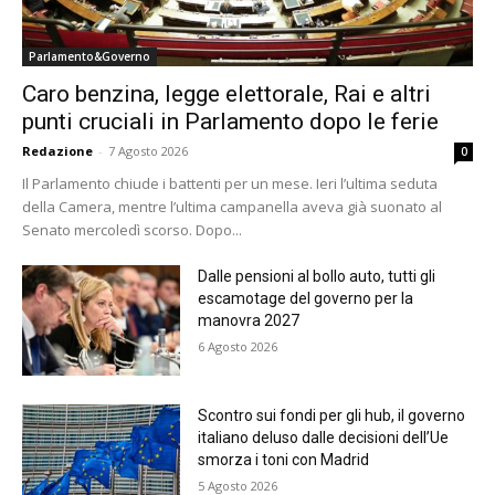
Parlamento&Governo
Caro benzina, legge elettorale, Rai e altri
punti cruciali in Parlamento dopo le ferie
Redazione
-
7 Agosto 2026
0
Il Parlamento chiude i battenti per un mese. Ieri l’ultima seduta
della Camera, mentre l’ultima campanella aveva già suonato al
Senato mercoledì scorso. Dopo...
Dalle pensioni al bollo auto, tutti gli
escamotage del governo per la
manovra 2027
6 Agosto 2026
Scontro sui fondi per gli hub, il governo
italiano deluso dalle decisioni dell’Ue
smorza i toni con Madrid
5 Agosto 2026