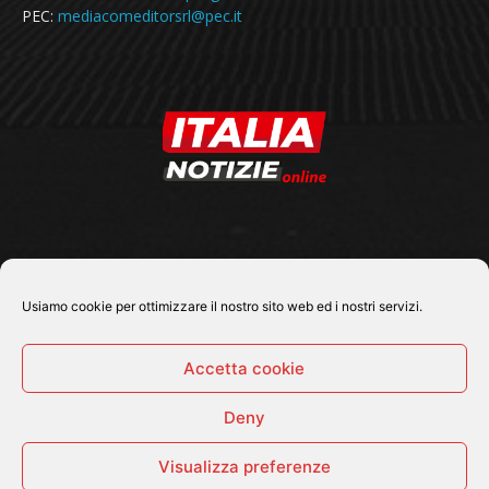
PEC:
mediacomeditorsrl@pec.it
SEGUICI SU
Usiamo cookie per ottimizzare il nostro sito web ed i nostri servizi.
Accetta cookie
Deny
© 2026 Tutti i diritti riservati - Italia Notizie .online |
Contatti e Gerenza
Visualizza preferenze
Home
Politica
Cronaca
Economia
Attualità