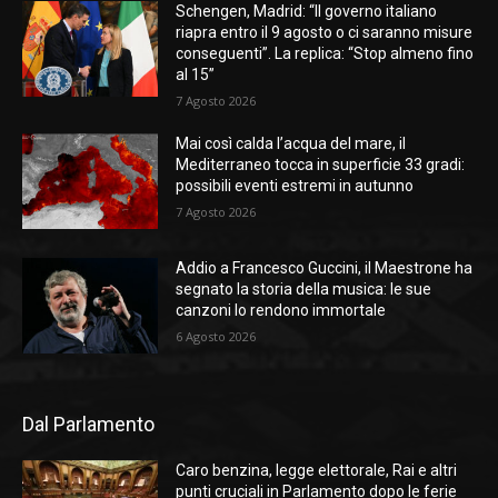
Schengen, Madrid: “Il governo italiano
riapra entro il 9 agosto o ci saranno misure
conseguenti”. La replica: “Stop almeno fino
al 15”
7 Agosto 2026
Mai così calda l’acqua del mare, il
Mediterraneo tocca in superficie 33 gradi:
possibili eventi estremi in autunno
7 Agosto 2026
Addio a Francesco Guccini, il Maestrone ha
segnato la storia della musica: le sue
canzoni lo rendono immortale
6 Agosto 2026
Dal Parlamento
Caro benzina, legge elettorale, Rai e altri
punti cruciali in Parlamento dopo le ferie