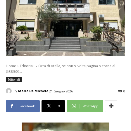
Home
Editoriali
Orta di Atella, se non si volta pagina si torna al
passato...
Editoriali
By
Mario De Michele
21 Giugno 2026
0
Facebook
X
WhatsApp