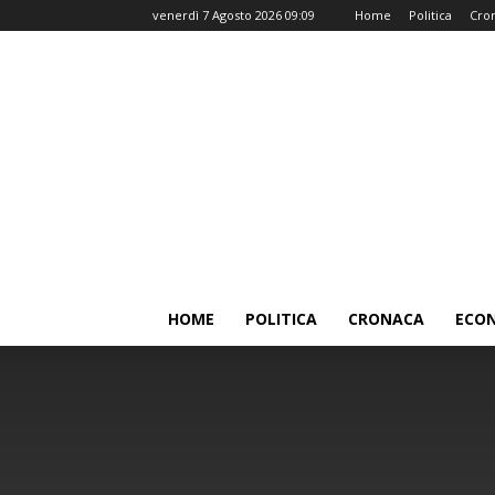
venerdì 7 Agosto 2026 09:09
Home
Politica
Cro
HOME
POLITICA
CRONACA
ECO