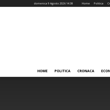
domenica 9 Agosto 2026 14:38
Home
Politica
C
HOME
POLITICA
CRONACA
ECO