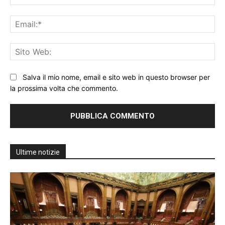
Ema
Sit
We
Salva il mio nome, email e sito web in questo browser per
la prossima volta che commento.
Ultime notizie