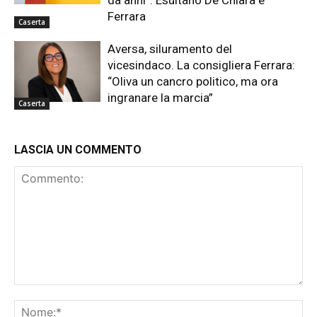
da anni”. Esultano De Chiara e
Ferrara
Caserta
Aversa, siluramento del
vicesindaco. La consigliera Ferrara:
“Oliva un cancro politico, ma ora
ingranare la marcia”
Caserta
LASCIA UN COMMENTO
Commento:
No