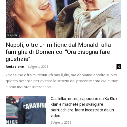
Napoli
Napoli, oltre un milione dal Monaldi alla
famiglia di Domenico: “Ora bisogna fare
giustizia”
Redazione
-
6 Agosto 2026
0
«Nessuna cifra mi restituirà mio figlio, ma abbiamo accolto subito
questo accordo per evitare lo strazio del procedimento civile. Non
siamo mai stati interessati...
Castellammare, cappuccio da Ku Klux
Klan e machete per svaligiare
parrucchiere: ladro incastrato da un
video
6 Agosto 2026