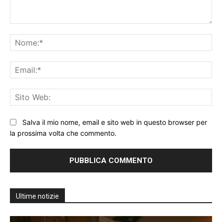
Commento:
No
Ema
Sit
We
Salva il mio nome, email e sito web in questo browser per
la prossima volta che commento.
Ultime notizie