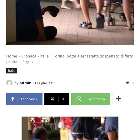
Home
Cronaca
Italia
Torino: botte a senzatetto sospettato di furto
profumi, è grave
Italia
By
admin
31 Luglio 2011
0
Facebook
X
WhatsApp